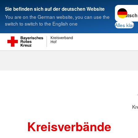
Sprache w
Sie befinden sich auf der deutschen Website
You are on the German website, you can use the
Suche
switch to switch to the English one
Alles klar
Kreisverband
Hof
Kreisverbänd
Kr
Kreisverbände