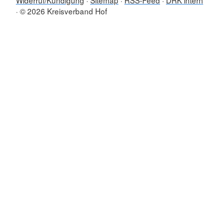
Widerruf/Kündigung
Sitemap
RSS-Feed
DRK intern
© 2026 Kreisverband Hof