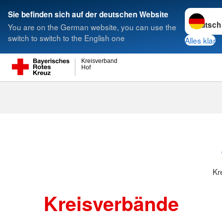
Sprache w
Sie befinden sich auf der deutschen Website
You are on the German website, you can use the
Suche
switch to switch to the English one
Alles klar
Kreisverband
Hof
Kreisverbänd
Kr
Kreisverbände