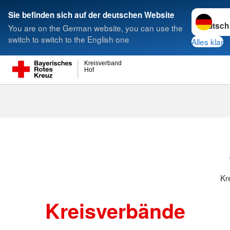
Sprache w
Sie befinden sich auf der deutschen Website
You are on the German website, you can use the
Suche
switch to switch to the English one
Alles klar
Kreisverband
Hof
Kreisverbänd
Kr
Kreisverbände