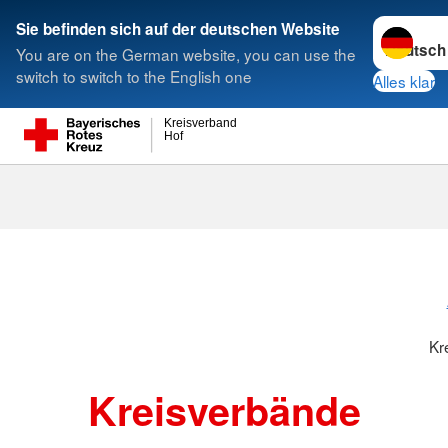
Sprache w
Sie befinden sich auf der deutschen Website
You are on the German website, you can use the
Suche
switch to switch to the English one
Alles klar
Kreisverband
Hof
Kreisverbänd
Kr
Kreisverbände