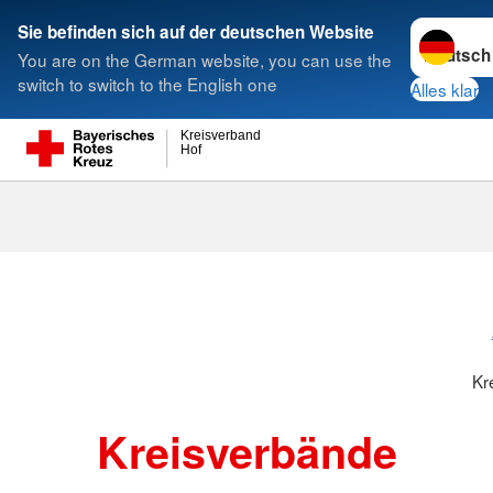
Sprache w
Sie befinden sich auf der deutschen Website
You are on the German website, you can use the
Suche
switch to switch to the English one
Alles klar
Kreisverband
Hof
Kreisverbänd
Kr
Kreisverbände