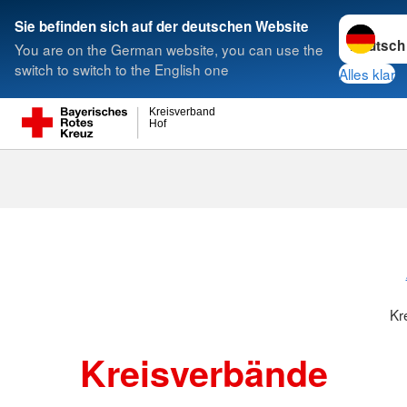
Sprache w
Sie befinden sich auf der deutschen Website
You are on the German website, you can use the
Suche
switch to switch to the English one
Alles klar
Kreisverband
Hof
Kreisverbänd
Kr
Kreisverbände