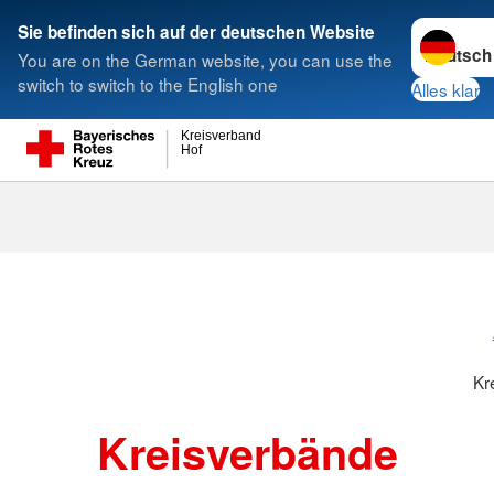
Sprache w
Sie befinden sich auf der deutschen Website
You are on the German website, you can use the
Suche
switch to switch to the English one
Alles klar
Kreisverband
Hof
Kreisverbänd
Kr
Kreisverbände