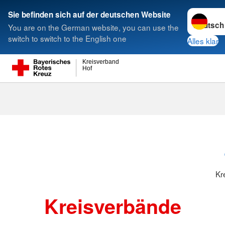
Sprache w
Sie befinden sich auf der deutschen Website
You are on the German website, you can use the
Suche
switch to switch to the English one
Alles klar
Kreisverband
Hof
Kreisverbänd
Kr
Kreisverbände