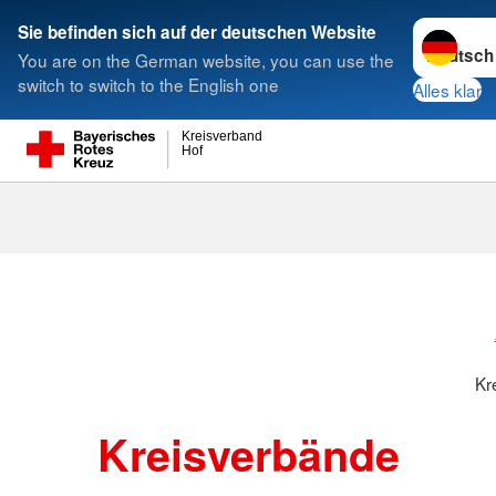
Sprache w
Sie befinden sich auf der deutschen Website
You are on the German website, you can use the
Suche
switch to switch to the English one
Alles klar
Kreisverband
Hof
Kreisverbänd
Kr
Kreisverbände