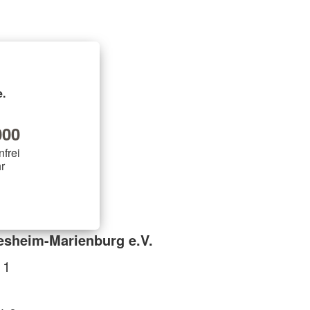
.
00
nfrei
r
esheim-Marienburg e.V.
 1