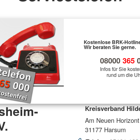
Kostenlose BRK-Hotline
Wir beraten Sie gerne.
08000
365
0
Infos für Sie koste
rund um die Uh
esheim-
Kreisverband Hild
Am Neuen Horizont
V.
31177
Harsum