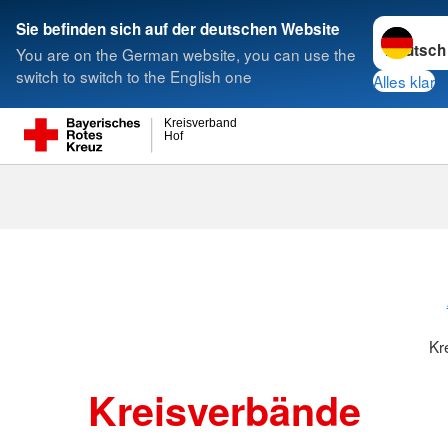
Sprache w
Sie befinden sich auf der deutschen Website
You are on the German website, you can use the
Suche
switch to switch to the English one
Alles klar
Kreisverband
Hof
Kreisverbänd
Kr
Kreisverbände