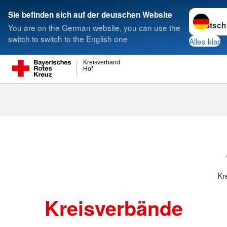
Sprache w
Sie befinden sich auf der deutschen Website
You are on the German website, you can use the
Suche
switch to switch to the English one
Alles klar
Kreisverband
Hof
Kreisverbänd
Kr
Kreisverbände