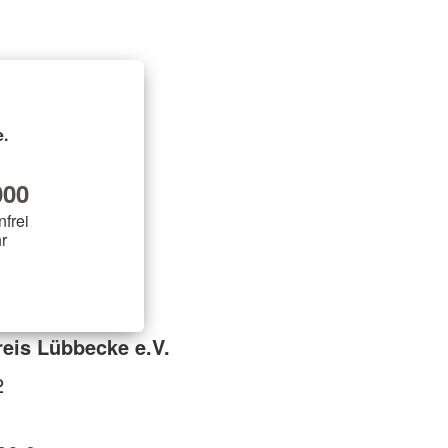
.
00
nfrei
r
reis Lübbecke e.V.
2