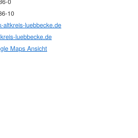
86-0
86-10
k-altkreis-luebbecke.de
tkreis-luebbecke.de
ogle Maps Ansicht