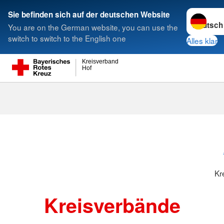
Sprache w
Sie befinden sich auf der deutschen Website
You are on the German website, you can use the
Suche
switch to switch to the English one
Alles klar
Kreisverband
Hof
Kreisverbänd
Kr
Kreisverbände