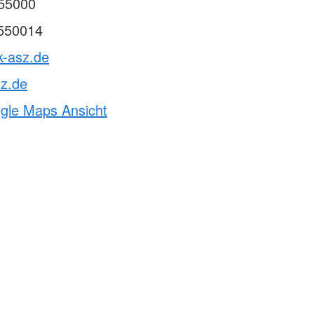
55000
550014
k-asz.de
sz.de
ogle Maps Ansicht