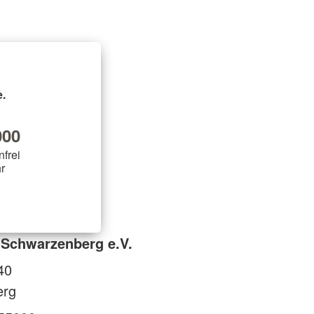
.
00
nfrei
r
-Schwarzenberg e.V.
40
erg