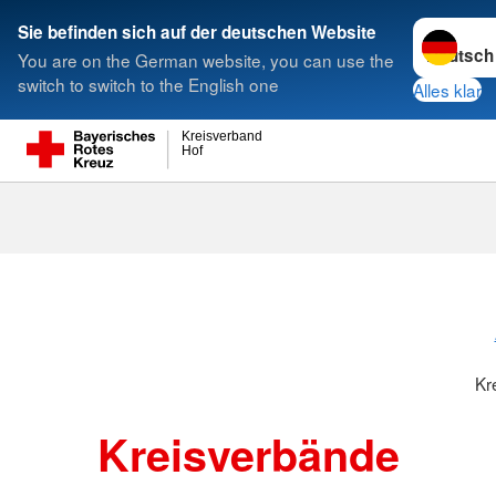
Sprache w
Sie befinden sich auf der deutschen Website
You are on the German website, you can use the
Suche
switch to switch to the English one
Alles klar
Kreisverband
Hof
Kreisverbänd
Kr
Kreisverbände