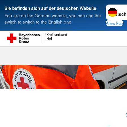
Sprache w
Sie befinden sich auf der deutschen Website
You are on the German website, you can use the
Suche
switch to switch to the English one
Alles klar
Kreisverband
Hof
Wünsche erfü