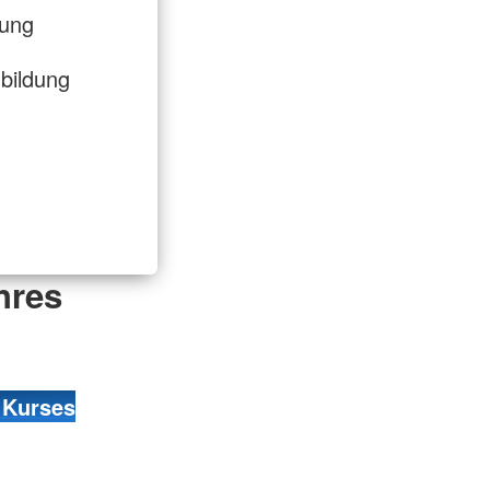
dung
bildung
hres
 Kurses