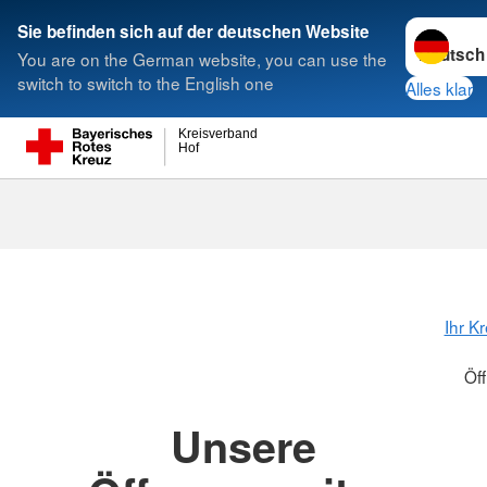
Sprache w
Sie befinden sich auf der deutschen Website
You are on the German website, you can use the
Suche
switch to switch to the English one
Alles klar
Kreisverband
Hof
Öffnungszeit
Ihr K
Öf
Unsere