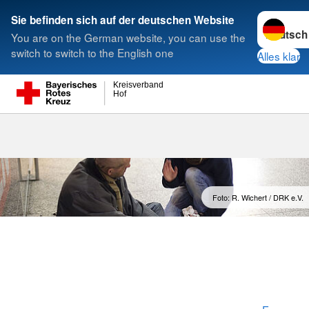
Sprache w
Sie befinden sich auf der deutschen Website
You are on the German website, you can use the
Suche
switch to switch to the English one
Alles klar
Kreisverband
Hof
FSJ - Freiwill
Foto: R. Wichert / DRK e.V.