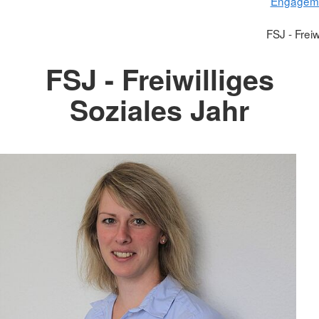
Engageme
FSJ - Freiw
FSJ - Freiwilliges
Soziales Jahr