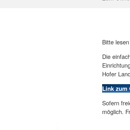
Bitte lese
Die einfac
Einrichtun
Hofer Land
Link zum 
Sofern fre
möglich. F