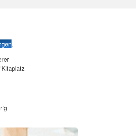
ngen
.
erer
"Kitaplatz
rig