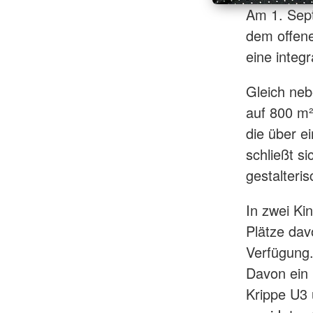
Am 1. Sept
dem offene
eine integ
Gleich neb
auf 800 m²
die über e
schließt si
gestalteri
In zwei Ki
Plätze dav
Verfügung.
Davon ein 
Krippe U3 