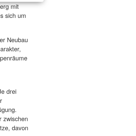
erg mit
es sich um
der Neubau
arakter,
uppenräume
Je drei
r
fügung.
er zwischen
ätze, davon