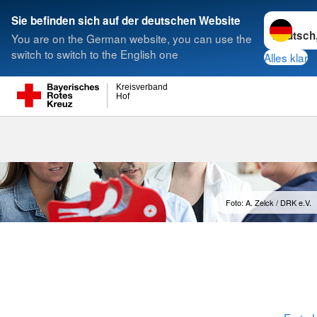
Sprache w
Sie befinden sich auf der deutschen Website
You are on the German website, you can use the
Suche
switch to switch to the English one
Alles klar
Kreisverband
Hof
Rot-Kreuz-Kur
Foto: A. Zelck / DRK e.V.